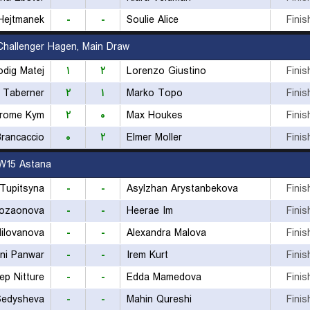
 Hejtmanek
-
-
Soulie Alice
Finis
hallenger Hagen, Main Draw
odig Matej
۱
۲
Lorenzo Giustino
Finis
 Taberner
۲
۱
Marko Topo
Finis
rome Kym
۲
۰
Max Houkes
Finis
Brancaccio
۰
۲
Elmer Moller
Finis
W15 Astana
 Tupitsyna
-
-
Asylzhan Arystanbekova
Finis
Sozaonova
-
-
Heerae Im
Finis
Milovanova
-
-
Alexandra Malova
Finis
ni Panwar
-
-
Irem Kurt
Finis
ep Nitture
-
-
Edda Mamedova
Finis
Sedysheva
-
-
Mahin Qureshi
Finis