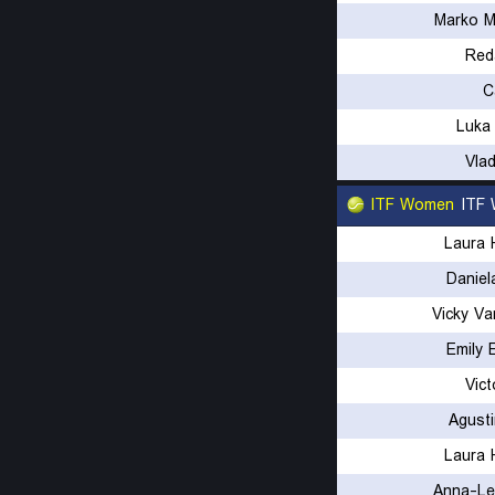
Marko M
Red
C
Luka
Vla
ITF Women
ITF 
Laura 
Daniel
Vicky Va
Emily 
Vict
Agust
Laura 
Anna-Le