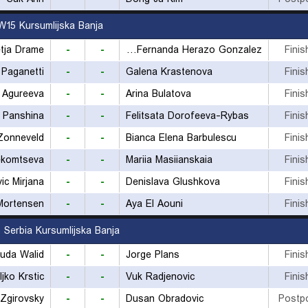
W15 Kursumlijska Banja
tja Drame
-
-
Maria Fernanda Herazo Gonzalez
Finis
a Paganetti
-
-
Galena Krastenova
Finis
a Agureeva
-
-
Arina Bulatova
Finis
 Panshina
-
-
Felitsata Dorofeeva-Rybas
Finis
Zonneveld
-
-
Bianca Elena Barbulescu
Finis
ekomtseva
-
-
Mariia Masiianskaia
Finis
ic Mirjana
-
-
Denislava Glushkova
Finis
Mortensen
-
-
Aya El Aouni
Finis
 Serbia Kursumlijska Banja
uda Walid
-
-
Jorge Plans
Finis
ljko Krstic
-
-
Vuk Radjenovic
Finis
 Zgirovsky
-
-
Dusan Obradovic
Postp