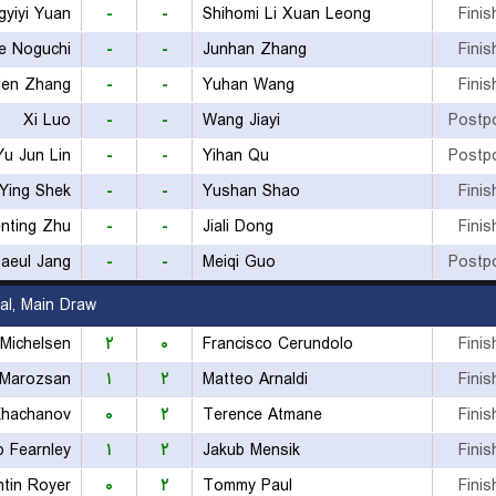
yiyi Yuan
-
-
Shihomi Li Xuan Leong
Finis
e Noguchi
-
-
Junhan Zhang
Finis
ien Zhang
-
-
Yuhan Wang
Finis
Xi Luo
-
-
Wang Jiayi
Postp
Yu Jun Lin
-
-
Yihan Qu
Postp
Ying Shek
-
-
Yushan Shao
Finis
nting Zhu
-
-
Jiali Dong
Finis
aeul Jang
-
-
Meiqi Guo
Postp
al, Main Draw
 Michelsen
۲
۰
Francisco Cerundolo
Finis
 Marozsan
۱
۲
Matteo Arnaldi
Finis
Khachanov
۰
۲
Terence Atmane
Finis
b Fearnley
۱
۲
Jakub Mensik
Finis
ntin Royer
۰
۲
Tommy Paul
Finis