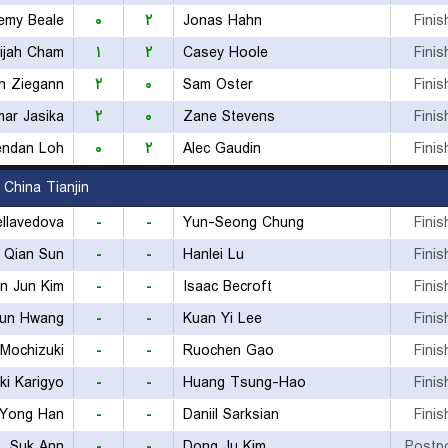
emy Beale
۰
۲
Jonas Hahn
Finis
lijah Cham
۱
۲
Casey Hoole
Finis
n Ziegann
۲
۰
Sam Oster
Finis
ar Jasika
۲
۰
Zane Stevens
Finis
endan Loh
۰
۲
Alec Gaudin
Finis
 China Tianjin
llavedova
-
-
Yun-Seong Chung
Finis
Qian Sun
-
-
Hanlei Lu
Finis
n Jun Kim
-
-
Isaac Becroft
Finis
un Hwang
-
-
Kuan Yi Lee
Finis
 Mochizuki
-
-
Ruochen Gao
Finis
ki Karigyo
-
-
Huang Tsung-Hao
Finis
Yong Han
-
-
Daniil Sarksian
Finis
Suk Ann
-
-
Dong Ju Kim
Postp