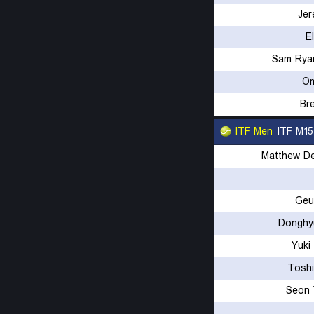
Jer
E
Sam Rya
Om
Br
ITF Men
ITF M15
Matthew De
Geu
Donghy
Yuki
Toshi
Seon 