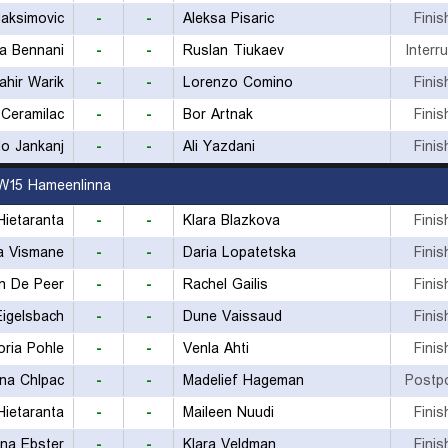
aksimovic
-
-
Aleksa Pisaric
Finis
a Bennani
-
-
Ruslan Tiukaev
Interr
ahir Warik
-
-
Lorenzo Comino
Finis
 Ceramilac
-
-
Bor Artnak
Finis
do Jankanj
-
-
Ali Yazdani
Finis
W15 Hameenlinna
Hietaranta
-
-
Klara Blazkova
Finis
a Vismane
-
-
Daria Lopatetska
Finis
n De Peer
-
-
Rachel Gailis
Finis
Eigelsbach
-
-
Dune Vaissaud
Finis
oria Pohle
-
-
Venla Ahti
Finis
ina Chlpac
-
-
Madelief Hageman
Postp
Hietaranta
-
-
Maileen Nuudi
Finis
na Ebster
-
-
Klara Veldman
Finis