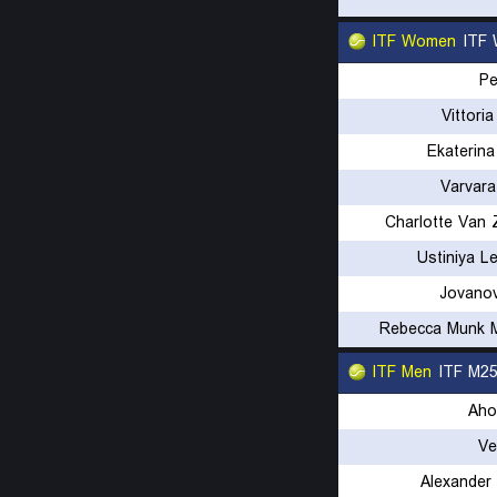
ITF Women
ITF 
Pe
Vittori
Ekaterin
Varvara
Charlotte Van 
Ustiniya L
Jovanov
Rebecca Munk 
ITF Men
ITF M25
Aho
Ve
Alexander