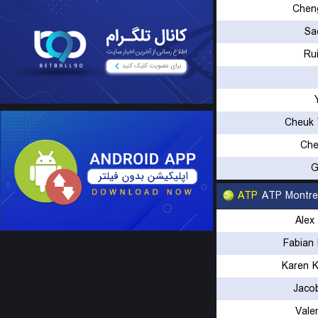
Cheng
Sa
Ru
Cheuk 
Che
G
ATP
ATP Montre
Alex
Fabian
Karen 
Jaco
Vale