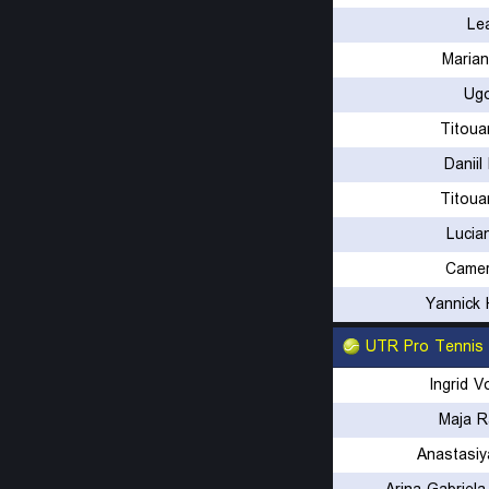
Le
Maria
Ug
Titoua
Danii
Titoua
Lucia
Camer
Yannick
UTR Pro Tennis
Ingrid V
Maja R
Anastasiy