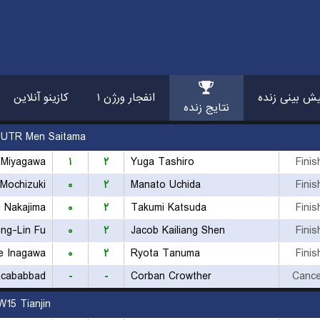
ش بینی زنده
انفجار ورژن ۱
کازینو آنلاین
نتایج زنده
UTR Men Saitama
 Miyagawa
۱
۲
Yuga Tashiro
Finis
Mochizuki
۰
۲
Manato Uchida
Finis
 Nakajima
۰
۲
Takumi Katsuda
Finis
ng-Lin Fu
۰
۲
Jacob Kailiang Shen
Finis
e Inagawa
۰
۲
Ryota Tanuma
Finis
acababbad
-
-
Corban Crowther
Cance
W15 Tianjin