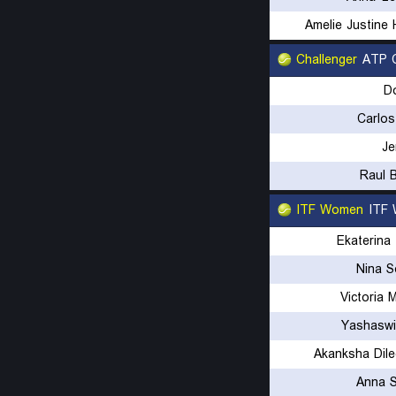
Amelie Justine
Challenger
ATP C
D
Carlos
Je
Raul 
ITF Women
ITF 
Ekaterina
Nina 
Victoria 
Yashaswi
Akanksha Dile
Anna 