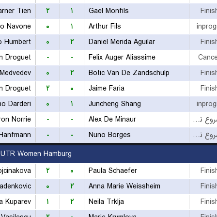
arner Tien
۲
۱
Gael Monfils
Finis
no Navone
۰
۱
Arthur Fils
inprog
o Humbert
۰
۲
Daniel Merida Aguilar
Finis
n Droguet
-
-
Felix Auger Aliassime
Cance
l Medvedev
۰
۲
Botic Van De Zandschulp
Finis
n Droguet
۲
۰
Jaime Faria
Finis
no Darderi
۰
۱
Juncheng Shang
inprog
on Norrie
-
-
Alex De Minaur
بازی شروع نشده است
 Hanfmann
-
-
Nuno Borges
بازی شروع نشده است
UTR Women Hamburg
ojcinakova
۲
۰
Paula Schaefer
Finis
adenkovic
۰
۲
Anna Marie Weissheim
Finis
a Kuparev
۱
۲
Neila Trklja
Finis