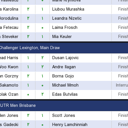
 Vasilescu
۲
۰
Marie Krymlova
Finis
a Karolina
۲
۱
Liubou Murashka
Finis
Borodulina
۲
۱
Leandra Nizetic
Finis
na Fetecau
۲
۰
Laima Frosch
Finis
 Steveker
۲
۱
Mia Keuler
Finis
hallenger Lexington, Main Draw
ead Harris
۱
۲
Dusan Lajovic
Finis
Woo Kwon
۱
۲
Andre Ilagan
Finis
an Gorzny
۲
۱
Borna Gojo
Finis
 Sakamoto
۱
۰
Michael Mmoh
Interr
olak Ozan
۰
۲
Edas Butvilas
Finis
UTR Men Brisbane
den Jones
۲
۱
Scott Jones
Finis
s Gadecki
۲
۰
Henry Lamchinniah
Finis