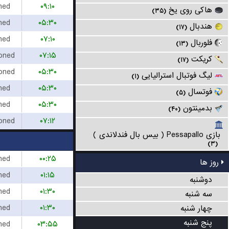
hed
۰۹:۱۰
هاکی روی یخ
(۳۵)
hed
۰۵:۳۰
هندبال
(۱۷)
hed
۰۷:۱۰
فلوربال
(۱۳)
oned
۰۷:۱۵
کریکت
(۱۷)
oned
۰۵:۳۰
لیگ فوتبال استرالیایی
(۱)
hed
۰۵:۳۰
فوتسال
(۵)
hed
۰۵:۳۰
بدمینتون
(۴۰)
oned
۰۷:۱۲
بازی Pessapallo ( بیس بال فندلاندی )
(۳)
hed
۰۰:۲۵
روز ها
hed
۰۱:۱۵
دوشنبه
hed
۰۱:۳۰
سه شنبه
hed
۰۱:۳۰
چهار شنبه
پنج شنبه
hed
۰۳:۵۵