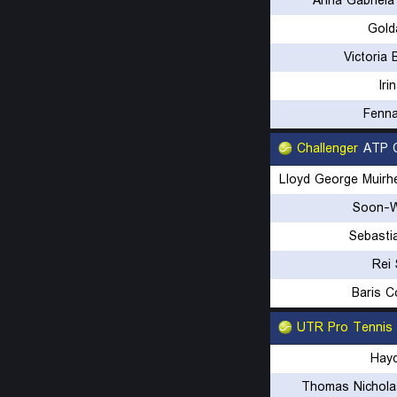
Arina Gabriela
Gold
Victoria 
Iri
Fenna
Challenger
ATP C
Lloyd George Muirh
Soon-
Sebasti
Rei
Baris C
UTR Pro Tennis
Hay
Thomas Nichola