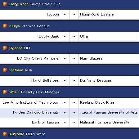
Hong Kong
Silver Shield Cup
Tycoon
-
-
Hong Kong Eastern
Kenya
Premier League
Equity Bank
-
-
Ulinzi
Uganda
NBL
BC City Oilers Kampala
-
-
Nam Blazers
Vietnam
VBA
Hanoi Buffaloes
-
-
Da Nang Dragons
World
Friendly Club Matches
Lee Ming Institute of Technology
-
-
Keelung Black Kites
Fu Jen Catholic University
-
-
National Taiwan University of Arts
Bank of Taiwan
-
-
National Formosa University
Australia
NBL1 West