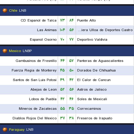
Chile
LNB
CD Espanol de Talca
۷۳
۸۴
Puente Alto
Las Animas
۱۰۴
۵۶
Naviera Ulloa de Deportes Castro
Espanol Osorno
۷۰
۷۷
Deportivo Valdivia
Mexico
LNBP
Gambusinos de Fresnillo
۴۴
۵۷
Panteras de Aguascalientes
Fuerza Regia de Monterey
۴۵
۵۰
Dorados De Chihuahua
Santos de San Luis Potosi
۴۹
۴۲
El Calor de Cancun
Abejas de Leon
۵۲
۵۶
Astros de Jalisco
Lobos de Puebla
۴۲
۴۶
Soles de Mexicali
Mineros de Zacatecas
۵۵
۳۵
Correcaminos
Diablos Rojos Del Mexico
۳۷
۳۸
Freseros de Irapuato
Paraguay
LNB