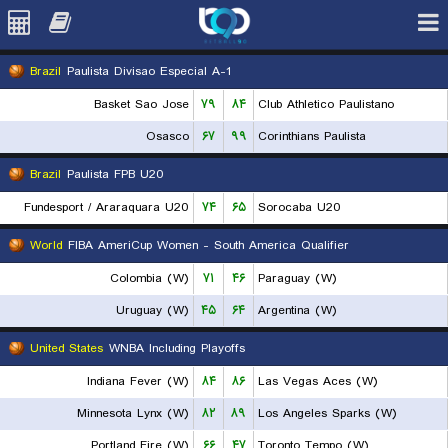
Brazil
Paulista Divisao Especial A-1
Basket Sao Jose
۷۹
۸۴
Club Athletico Paulistano
Osasco
۶۷
۹۹
Corinthians Paulista
Brazil
Paulista FPB U20
Fundesport / Araraquara U20
۷۴
۶۵
Sorocaba U20
World
FIBA AmeriCup Women - South America Qualifier
Colombia (W)
۷۱
۴۶
Paraguay (W)
Uruguay (W)
۴۵
۶۴
Argentina (W)
United States
WNBA Including Playoffs
Indiana Fever (W)
۸۴
۸۶
Las Vegas Aces (W)
Minnesota Lynx (W)
۸۲
۸۹
Los Angeles Sparks (W)
Portland Fire (W)
۶۶
۴۷
Toronto Tempo (W)