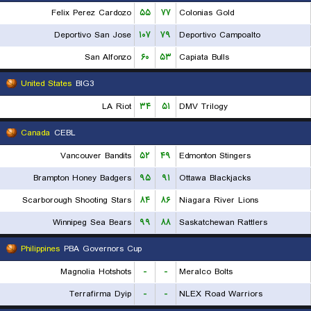
Felix Perez Cardozo
۵۵
۷۷
Colonias Gold
Deportivo San Jose
۱۰۷
۷۹
Deportivo Campoalto
San Alfonzo
۶۰
۵۳
Capiata Bulls
United States
BIG3
LA Riot
۳۴
۵۱
DMV Trilogy
Canada
CEBL
Vancouver Bandits
۵۲
۴۹
Edmonton Stingers
Brampton Honey Badgers
۹۵
۹۱
Ottawa Blackjacks
Scarborough Shooting Stars
۸۴
۸۶
Niagara River Lions
Winnipeg Sea Bears
۹۹
۸۸
Saskatchewan Rattlers
Philippines
PBA Governors Cup
Magnolia Hotshots
-
-
Meralco Bolts
Terrafirma Dyip
-
-
NLEX Road Warriors