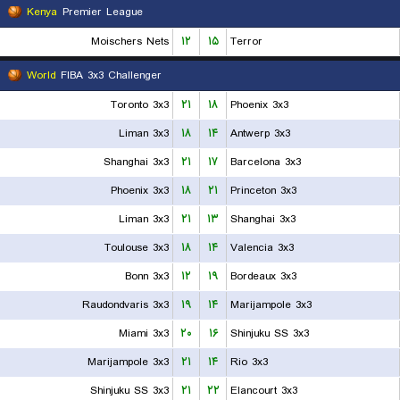
Kenya
Premier League
Moischers Nets
۱۲
۱۵
Terror
World
FIBA 3x3 Challenger
Toronto 3x3
۲۱
۱۸
Phoenix 3x3
Liman 3x3
۱۸
۱۴
Antwerp 3x3
Shanghai 3x3
۲۱
۱۷
Barcelona 3x3
Phoenix 3x3
۱۸
۲۱
Princeton 3x3
Liman 3x3
۲۱
۱۳
Shanghai 3x3
Toulouse 3x3
۱۸
۱۴
Valencia 3x3
Bonn 3x3
۱۲
۱۹
Bordeaux 3x3
Raudondvaris 3x3
۱۹
۱۴
Marijampole 3x3
Miami 3x3
۲۰
۱۶
Shinjuku SS 3x3
Marijampole 3x3
۲۱
۱۴
Rio 3x3
Shinjuku SS 3x3
۲۱
۲۲
Elancourt 3x3