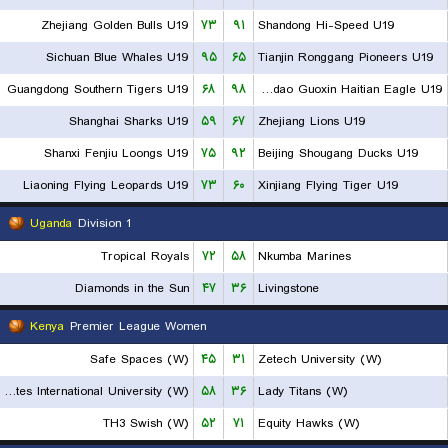
Zhejiang Golden Bulls U19
۷۳
۹۱
Shandong Hi-Speed U19
Sichuan Blue Whales U19
۹۵
۶۵
Tianjin Ronggang Pioneers U19
Guangdong Southern Tigers U19
۶۸
۹۸
Qingdao Guoxin Haitian Eagle U19
Shanghai Sharks U19
۵۹
۶۷
Zhejiang Lions U19
Shanxi Fenjiu Loongs U19
۷۵
۹۲
Beijing Shougang Ducks U19
Liaoning Flying Leopards U19
۷۳
۶۰
Xinjiang Flying Tiger U19
Uganda
Division 1
Tropical Royals
۷۲
۵۸
Nkumba Marines
Diamonds in the Sun
۴۷
۳۶
Livingstone
Kenya
Premier League Women
Safe Spaces (W)
۴۵
۳۱
Zetech University (W)
United States International University (W)
۵۸
۳۶
Lady Titans (W)
TH3 Swish (W)
۵۲
۷۱
Equity Hawks (W)