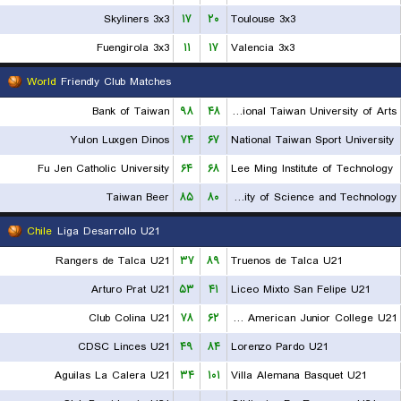
Skyliners 3x3
۱۷
۲۰
Toulouse 3x3
Fuengirola 3x3
۱۱
۱۷
Valencia 3x3
World
Friendly Club Matches
Bank of Taiwan
۹۸
۴۸
National Taiwan University of Arts
Yulon Luxgen Dinos
۷۴
۶۷
National Taiwan Sport University
Fu Jen Catholic University
۶۴
۶۸
Lee Ming Institute of Technology
Taiwan Beer
۸۵
۸۰
Chien Hsin University of Science and Technology
Chile
Liga Desarrollo U21
Rangers de Talca U21
۳۷
۸۹
Truenos de Talca U21
Arturo Prat U21
۵۳
۴۱
Liceo Mixto San Felipe U21
Club Colina U21
۷۸
۶۲
CD American Junior College U21
CDSC Linces U21
۴۹
۸۴
Lorenzo Pardo U21
Aguilas La Calera U21
۳۴
۱۰۱
Villa Alemana Basquet U21