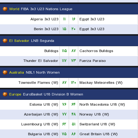
World
FIBA 3x3 U23 Nations League
Algeria 3x3 U23
۱۱
۱۶
Egypt 3x3 U23
Benin 3x3 U23
۱۵
۲۰
Egypt 3x3 U23
El Salvador
LNB Segunda
Bulldogs
۱۱۵
۸۷
Cachorros Bulldogs
Thunder El Salvador
۱۱۷
۷۳
Fuerza Paraiso
Australia
NBL1 North Women
Townsville Flames (W)
۸۷
۱۲۰
Mackay Meteorettes (W)
Europe
EuroBasket U18 Division B Women
Estonia U18 (W)
۷۶
۶۴
North Macedonia U18 (W)
Azerbaijan U18 (W)
۷۷
۴۸
Norway U18 (W)
Luxembourg U18 (W)
۶۲
۵۱
Switzerland U18 (W)
Bulgaria U18 (W)
۷۵
۸۶
Great Britain U18 (W)