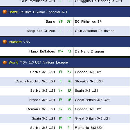
Club Providencia U21
-
-
O'Higgins De Rancagua U21
Brazil
Paulista Divisao Especial A-1
Bauru
۷۴
۶۳
EC Pinheiros SP
Mogi das Cruzes
-
-
Club Athletico Paulistano
Vietnam
VBA
Hanoi Buffaloes
۱۲۰
۹۱
Da Nang Dragons
World
FIBA 3x3 U21 Nations League
Serbia 3x3 U21
۲۱
۲۰
Greece 3x3 U21
Czech Republic 3x3 U21
۹
۱۸
Slovakia 3x3 U21
Serbia 3x3 U21
۲۰
۱۶
Spain 3x3 U21
France 3x3 U21
۱۷
۱۴
Great Britain 3x3 U21
Romania 3x3 U21
۱۰
۱۹
Greece 3x3 U21
Spain 3x3 U21
۱۲
۱۳
Great Britain 3x3 U21
Serbia 3x3 U21
۱۹
۱۱
Romania 3x3 U21