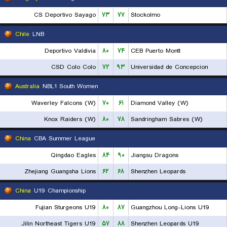
CS Deportivo Sayago
۷۳
۷۷
Stockolmo
Chile
LNB
Deportivo Valdivia
۸۰
۷۴
CEB Puerto Montt
CSD Colo Colo
۷۲
۹۳
Universidad de Concepcion
Australia
NBL1 South Women
Waverley Falcons (W)
۷۰
۶۱
Diamond Valley (W)
Knox Raiders (W)
۸۰
۷۸
Sandringham Sabres (W)
China
CBA Summer League
Qingdao Eagles
۸۴
۹۰
Jiangsu Dragons
Zhejiang Guangsha Lions
۶۲
۶۸
Shenzhen Leopards
China
U19 Championship
Fujian Sturgeons U19
۸۰
۸۷
Guangzhou Long-Lions U19
Jilin Northeast Tigers U19
۵۷
۸۸
Shenzhen Leopards U19