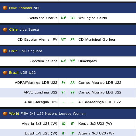
New Zealand
NBL
Southland Sharks
۱۰۴
۱۰۱
Wellington Saints
Chile
Liga Saesa
CD Escolar Aleman PV
۹۳
۶۹
CD Municipal Gorbea
Chile
LNB Segunda
Sportiva Italiana
۱۰۷
۷۳
Huachipato
Brazil
LDB U22
ADRM/Maringa LDB U22
۶۰
۸۸
Campo Mourao LDB U22
APVE Londrina U22
۷۴
۷۷
Campo Mourao LDB U22
AJAB Jaragua U22
-
-
ADRM/Maringa LDB U22
World
FIBA 3x3 U23 Nations League Women
Algeria 3x3 U23 (W)
۱۵
۱۲
Kenya 3x3 U23 (W)
Egypt 3x3 U23 (W)
۱۴
۱۳
Algeria 3x3 U23 (W)