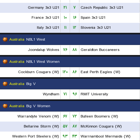
Germany 3x3 U21
۲۱
۷
Czech Republic 3x3 U21
France 3x3 U21
۱۰
۱۶
Spain 3x3 U21
Italy 3x3 U21
۱۱
۱۲
Slovenia 3x3 U21
Australia
NBL1 West
Joondalup Wolves
۷۶
۸۸
Geraldton Buccaneers
Australia
NBL1 West Women
Cockburn Cougars (W)
۱۲۰
۸۶
East Perth Eagles (W)
Australia
Big V
Wyndham
۷۱
۹۶
RMIT University
Australia
Big V Women
Warrandyte Venom (W)
۶۷
۷۲
Bulleen Boomers (W)
Bellarine Storm (W)
۵۷
۸۷
McKinnon Cougars (W)
Western Port Steelers (W)
۹۳
۴۳
Warrnambool Mermaids (W)