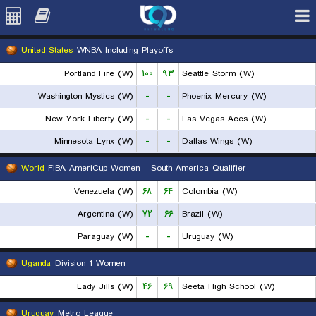
United States
WNBA Including Playoffs
Portland Fire (W)
۱۰۰
۹۳
Seattle Storm (W)
Washington Mystics (W)
-
-
Phoenix Mercury (W)
New York Liberty (W)
-
-
Las Vegas Aces (W)
Minnesota Lynx (W)
-
-
Dallas Wings (W)
World
FIBA AmeriCup Women - South America Qualifier
Venezuela (W)
۶۸
۶۴
Colombia (W)
Argentina (W)
۷۲
۶۶
Brazil (W)
Paraguay (W)
-
-
Uruguay (W)
Uganda
Division 1 Women
Lady Jills (W)
۴۶
۶۹
Seeta High School (W)
Uruguay
Metro League