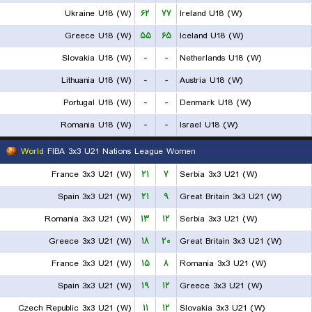
Ukraine U18 (W)
۶۲
۷۷
Ireland U18 (W)
Greece U18 (W)
۵۵
۶۵
Iceland U18 (W)
Slovakia U18 (W)
-
-
Netherlands U18 (W)
Lithuania U18 (W)
-
-
Austria U18 (W)
Portugal U18 (W)
-
-
Denmark U18 (W)
Romania U18 (W)
-
-
Israel U18 (W)
World
FIBA 3x3 U21 Nations League Women
France 3x3 U21 (W)
۲۱
۷
Serbia 3x3 U21 (W)
Spain 3x3 U21 (W)
۲۱
۹
Great Britain 3x3 U21 (W)
Romania 3x3 U21 (W)
۱۳
۱۲
Serbia 3x3 U21 (W)
Greece 3x3 U21 (W)
۱۸
۲۰
Great Britain 3x3 U21 (W)
France 3x3 U21 (W)
۱۵
۸
Romania 3x3 U21 (W)
Spain 3x3 U21 (W)
۱۹
۱۲
Greece 3x3 U21 (W)
Czech Republic 3x3 U21 (W)
۱۱
۱۲
Slovakia 3x3 U21 (W)