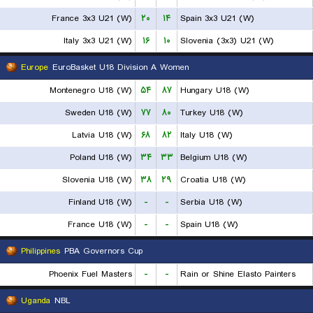
France 3x3 U21 (W)
۲۰
۱۴
Spain 3x3 U21 (W)
Italy 3x3 U21 (W)
۱۶
۱۰
Slovenia (3x3) U21 (W)
Europe
EuroBasket U18 Division A Women
Montenegro U18 (W)
۵۴
۸۷
Hungary U18 (W)
Sweden U18 (W)
۷۷
۸۰
Turkey U18 (W)
Latvia U18 (W)
۶۸
۸۲
Italy U18 (W)
Poland U18 (W)
۳۴
۳۳
Belgium U18 (W)
Slovenia U18 (W)
۳۸
۲۹
Croatia U18 (W)
Finland U18 (W)
-
-
Serbia U18 (W)
France U18 (W)
-
-
Spain U18 (W)
Philippines
PBA Governors Cup
Phoenix Fuel Masters
-
-
Rain or Shine Elasto Painters
Uganda
NBL