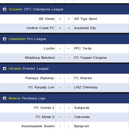
Oceania
OFC Champions League
AS Venus
۰
۱
AS Tiga Sport
Central Coast FC
۰
۰
Auckland City
Uzbekistan
Pro League
Lochin
-
-
PFC Terdu
Metallurg Bekobod
-
-
FC Yaypan Fergana
Ukraine
Premier League
Polissya Zhytomyr
-
-
FC Kharkiv
FC Karpaty Lviv
-
-
LNZ Cherkasy
Belarus
Pershaya Liga
FC Gomel 2
-
-
Soligorsk
FC Minsk 2
-
-
Ostrovets
Kommunalnik Slonim
-
-
Bumprom