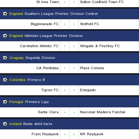
St Ives Town
-
-
Sutton Coldfield Town FC
England
Southern League Premier Division Central
Biggleswade FC
-
-
Stotfold FC
England
Isthmian League Premier Division
Carshalton Athletic FC
-
-
Wingate & Finchley FC
Uruguay
Segunda Division
CA Rentistas
-
-
Plaza Colonia
Colombia
Primera B
Tigres FC
-
-
Envigado
Portugal
Primeira Liga
Santa Clara
-
-
Nacional Madeira Funchal
Iceland
Besta deild karla
Fram Reykjavik
-
-
KR Reykjavik