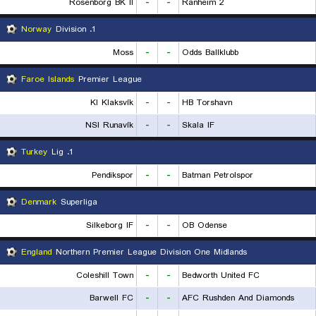
Rosenborg BK II
-
-
Ranheim 2
Norway
1. Division
Moss
-
-
Odds Ballklubb
Faroe Islands
Premier League
KI Klaksvík
-
-
HB Torshavn
NSI Runavík
-
-
Skala IF
Turkey
1. Lig
Pendikspor
-
-
Batman Petrolspor
Denmark
Superliga
Silkeborg IF
-
-
OB Odense
England
Northern Premier League Division One Midlands
Coleshill Town
-
-
Bedworth United FC
Barwell FC
-
-
AFC Rushden And Diamonds