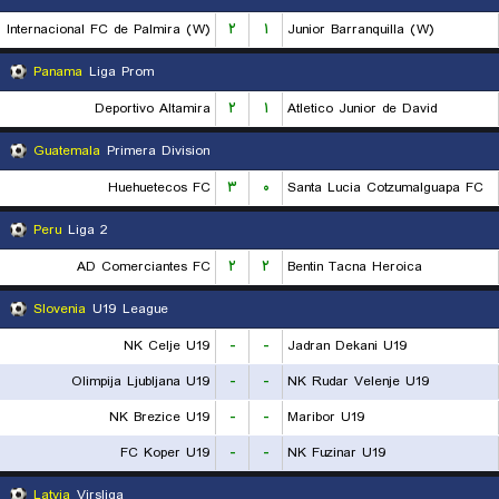
Internacional FC de Palmira (W)
۲
۱
Junior Barranquilla (W)
Panama
Liga Prom
Deportivo Altamira
۲
۱
Atletico Junior de David
Guatemala
Primera Division
Huehuetecos FC
۳
۰
Santa Lucia Cotzumalguapa FC
Peru
Liga 2
AD Comerciantes FC
۲
۲
Bentin Tacna Heroica
Slovenia
U19 League
NK Celje U19
-
-
Jadran Dekani U19
Olimpija Ljubljana U19
-
-
NK Rudar Velenje U19
NK Brezice U19
-
-
Maribor U19
FC Koper U19
-
-
NK Fuzinar U19
Latvia
Virsliga