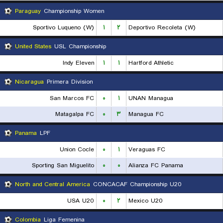
Paraguay
Championship Women
Sportivo Luqueno (W)
۱
۲
Deportivo Recoleta (W)
United States
USL Championship
Indy Eleven
۱
۱
Hartford Athletic
Nicaragua
Primera Division
San Marcos FC
۰
۱
UNAN Managua
Matagalpa FC
۰
۳
Managua FC
Panama
LPF
Union Cocle
۰
۱
Veraguas FC
Sporting San Miguelito
۰
۰
Alianza FC Panama
North and Central America
CONCACAF Championship U20
USA U20
۰
۲
Mexico U20
Colombia
Liga Femenina