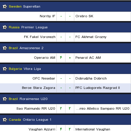
Sweden
Superettan
Norrby IF
-
-
Orebro SK
Russia
Premier League
FK Fakel Voronezh
-
-
FC Akhmat Grozny
Brazil
Amazonense 2
Operario AM
۴
۰
Penarol AC AM
Bulgaria
Vtora Liga
OFC Nesebar
-
-
Dobrudzha Dobrich
Beroe Stara Zagora
-
-
PFC Ludogorets Razgrad II
Brazil
Roraimense U20
Sao Raimundo RR U20
۲
۲
Gremio Atletico Sampaio RR U20
Canada
Ontario League 1
Vaughan Azzurri
۴
۲
International Vaughan