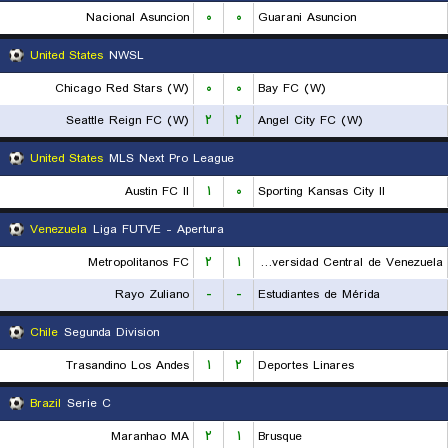
Nacional Asuncion
۰
۰
Guarani Asuncion
United States
NWSL
Chicago Red Stars (W)
۰
۰
Bay FC (W)
Seattle Reign FC (W)
۲
۲
Angel City FC (W)
United States
MLS Next Pro League
Austin FC II
۱
۰
Sporting Kansas City II
Venezuela
Liga FUTVE - Apertura
Metropolitanos FC
۲
۱
Universidad Central de Venezuela
Rayo Zuliano
-
-
Estudiantes de Mérida
Chile
Segunda Division
Trasandino Los Andes
۱
۲
Deportes Linares
Brazil
Serie C
Maranhao MA
۲
۱
Brusque