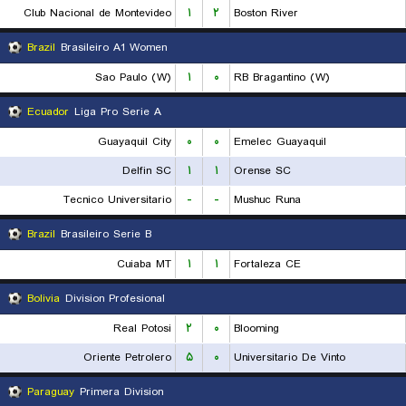
Club Nacional de Montevideo
۱
۲
Boston River
Brazil
Brasileiro A1 Women
Sao Paulo (W)
۱
۰
RB Bragantino (W)
Ecuador
Liga Pro Serie A
Guayaquil City
۰
۰
Emelec Guayaquil
Delfin SC
۱
۱
Orense SC
Tecnico Universitario
-
-
Mushuc Runa
Brazil
Brasileiro Serie B
Cuiaba MT
۱
۱
Fortaleza CE
Bolivia
Division Profesional
Real Potosi
۲
۰
Blooming
Oriente Petrolero
۵
۰
Universitario De Vinto
Paraguay
Primera Division