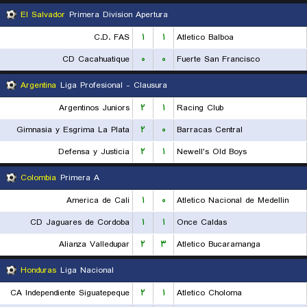
El Salvador
Primera Division Apertura
C.D. FAS
۱
۱
Atletico Balboa
CD Cacahuatique
۰
۰
Fuerte San Francisco
Argentina
Liga Profesional - Clausura
Argentinos Juniors
۲
۱
Racing Club
Gimnasia y Esgrima La Plata
۲
۰
Barracas Central
Defensa y Justicia
۲
۱
Newell's Old Boys
Colombia
Primera A
America de Cali
۱
۰
Atletico Nacional de Medellin
CD Jaguares de Cordoba
۱
۱
Once Caldas
Alianza Valledupar
۲
۳
Atletico Bucaramanga
Honduras
Liga Nacional
CA Independiente Siguatepeque
۲
۱
Atletico Choloma