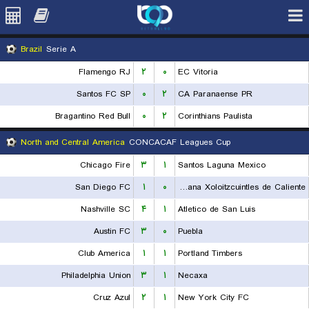
Brazil
Serie A
Flamengo RJ
۲
۰
EC Vitoria
Santos FC SP
۰
۲
CA Paranaense PR
Bragantino Red Bull
۰
۲
Corinthians Paulista
North and Central America
CONCACAF Leagues Cup
Chicago Fire
۳
۱
Santos Laguna Mexico
San Diego FC
۱
۰
Club Tijuana Xoloitzcuintles de Caliente
Nashville SC
۴
۱
Atletico de San Luis
Austin FC
۳
۰
Puebla
Club America
۱
۱
Portland Timbers
Philadelphia Union
۳
۱
Necaxa
Cruz Azul
۲
۱
New York City FC