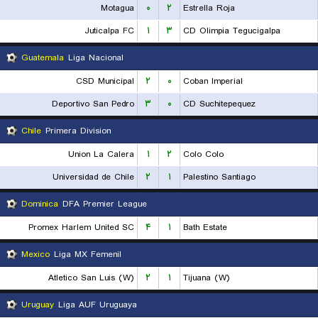
Motagua
۰
۲
Estrella Roja
Juticalpa FC
۱
۳
CD Olimpia Tegucigalpa
Guatemala
Liga Nacional
CSD Municipal
۲
۰
Coban Imperial
Deportivo San Pedro
۳
۰
CD Suchitepequez
Chile
Primera Division
Union La Calera
۱
۲
Colo Colo
Universidad de Chile
۲
۱
Palestino Santiago
Dominica
DFA Premier League
Promex Harlem United SC
۴
۱
Bath Estate
Mexico
Liga MX Femenil
Atletico San Luis (W)
۲
۱
Tijuana (W)
Uruguay
Liga AUF Uruguaya