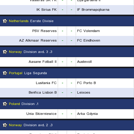
Vasteras SK FK
-
-
Djurgardens IF
IK Sirius FK
-
-
IF Brommapojkarna
Netherlands
Eerste Divisie
PSV Reserves
-
-
FC Volendam
AZ Alkmaar Reserves
-
-
FC Eindhoven
Norway
3. Division avd. 3
Aasane Fotball II
-
-
Austevoll
Portugal
Liga Segunda
Lusitania FC
-
-
FC Porto B
Benfica Lisbon B
-
-
Leixoes
Poland
1. Division
Unia Skierniewice
-
-
Arka Gdynia
Norway
3. Division avd. 2