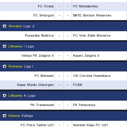
FC Orsha
-
-
FC Molodechno
FC Smorgon
-
-
BATE Borisov Reserves
Slovakia
2. Liga
Povazska Bystrica
-
-
FC Vion Zlate Moravce
Lithuania
I Lyga
Vilnius FK Zalgiris II
-
-
Kauno Zalgiris II
Romania
Liga I
FC Botosani
-
-
CS Corvinul Hunedoara
Sepsi Sfantu Gheorghe
-
-
FCSB
Lithuania
A Lyga
FK Transinvest
-
-
FK Panevezys
Estonia
Esiliiga
FC Flora Tallinn U21
-
-
Nomme Kalju FC U21