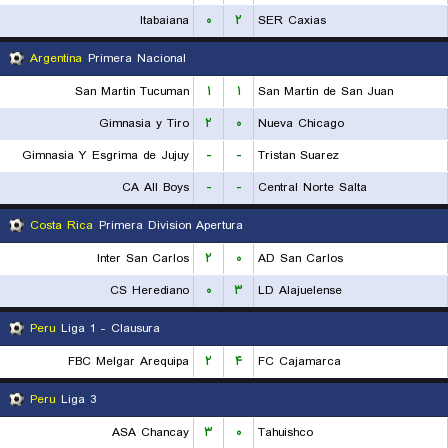
Itabaiana
۰
۲
SER Caxias
Argentina
Primera Nacional
San Martin Tucuman
۱
۱
San Martin de San Juan
Gimnasia y Tiro
۲
۰
Nueva Chicago
Gimnasia Y Esgrima de Jujuy
-
-
Tristan Suarez
CA All Boys
-
-
Central Norte Salta
Costa Rica
Primera Division Apertura
Inter San Carlos
۲
۰
AD San Carlos
CS Herediano
۰
۳
LD Alajuelense
Peru
Liga 1 - Clausura
FBC Melgar Arequipa
۲
۴
FC Cajamarca
Peru
Liga 3
ASA Chancay
۳
۰
Tahuishco