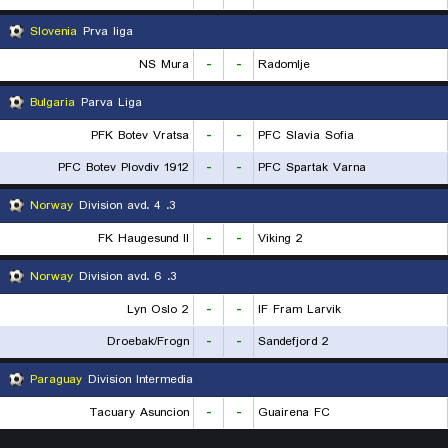
Slovenia
Prva liga
NS Mura
-
-
Radomlje
Bulgaria
Parva Liga
PFK Botev Vratsa
-
-
PFC Slavia Sofia
PFC Botev Plovdiv 1912
-
-
PFC Spartak Varna
Norway
3. Division avd. 4
FK Haugesund II
-
-
Viking 2
Norway
3. Division avd. 6
Lyn Oslo 2
-
-
IF Fram Larvik
Droebak/Frogn
-
-
Sandefjord 2
Paraguay
Division Intermedia
Tacuary Asuncion
-
-
Guairena FC