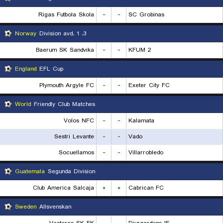
Rigas Futbola Skola
-
-
SC Grobinas
Norway
3. Division avd. 1
Baerum SK Sandvika
-
-
KFUM 2
England
EFL Cup
Plymouth Argyle FC
-
-
Exeter City FC
World
Friendly Club Matches
Volos NFC
-
-
Kalamata
Sestri Levante
-
-
Vado
Socuellamos
-
-
Villarrobledo
Guatemala
Segunda Division
Club America Salcaja
۰
۰
Cabrican FC
Sweden
Allsvenskan